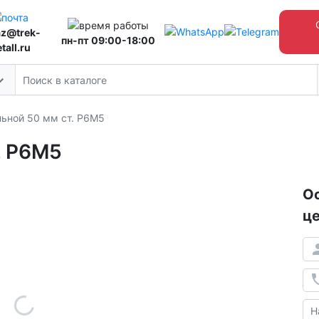
az@trek-
пн-пт 09:00-18:00
tall.ru
льной 50 мм ст. Р6М5
. Р6М5
Ос
це