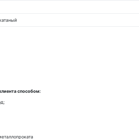
катаный
клиента способом:
д;
металлопроката