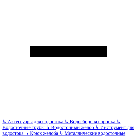
↳
Аксессуары для водостока
↳
Водосборная воронка
↳
Водосточные трубы
↳
Водосточный желоб
↳
Инструмент для
водостока
↳
Крюк желоба
↳
Металлические водосточные