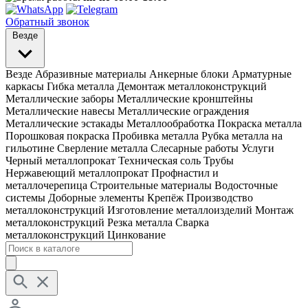
Обратный звонок
Везде
Везде
Абразивные материалы
Анкерные блоки
Арматурные
каркасы
Гибка металла
Демонтаж металлоконструкций
Металлические заборы
Металлические кронштейны
Металлические навесы
Металлические ограждения
Металлические эстакады
Металлообработка
Покраска металла
Порошковая покраска
Пробивка металла
Рубка металла на
гильотине
Сверление металла
Слесарные работы
Услуги
Черный металлопрокат
Техническая соль
Трубы
Нержавеющий металлопрокат
Профнастил и
металлочерепица
Строительные материалы
Водосточные
системы
Доборные элементы
Крепёж
Производство
металлоконструкций
Изготовление металлоизделий
Монтаж
металлоконструкций
Резка металла
Сварка
металлоконструкций
Цинкование