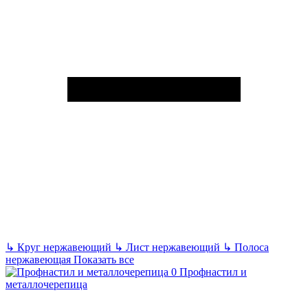
↳
Круг нержавеющий
↳
Лист нержавеющий
↳
Полоса
нержавеющая
Показать все
Профнастил и
металлочерепица