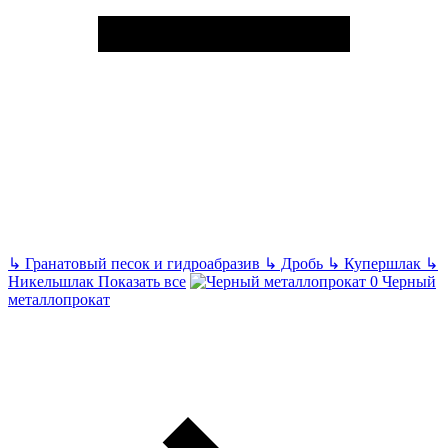
↳
Гранатовый песок и гидроабразив
↳
Дробь
↳
Купершлак
↳
Никельшлак
Показать все
Черный
металлопрокат