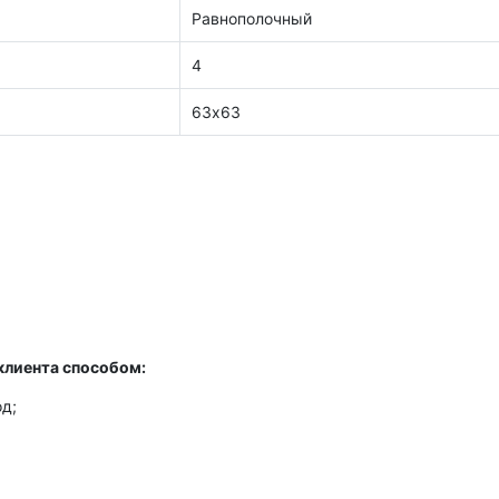
Равнополочный
4
63х63
клиента способом:
д;