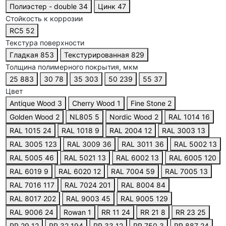
Полиэстер - double
34
Цинк
47
Стойкость к коррозии
RC5
52
Текстура поверхности
Гладкая
853
Текстурированная
829
Толщина полимерного покрытия, мкм
25
883
30
78
35
303
50
239
55
37
Цвет
Antique Wood
3
Cherry Wood
1
Fine Stone
2
Golden Wood
2
NL805
5
Nordic Wood
2
RAL 1014
16
RAL 1015
24
RAL 1018
9
RAL 2004
12
RAL 3003
13
RAL 3005
123
RAL 3009
36
RAL 3011
36
RAL 5002
13
RAL 5005
46
RAL 5021
13
RAL 6002
13
RAL 6005
120
RAL 6019
9
RAL 6020
12
RAL 7004
59
RAL 7005
13
RAL 7016
117
RAL 7024
201
RAL 8004
84
RAL 8017
202
RAL 9003
45
RAL 9005
129
RAL 9006
24
Rowan
1
RR 11
24
RR 21
8
RR 23
25
RR 29
12
RR 32
194
RR 33
12
RR 750
3
RR 887
24