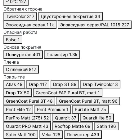
-10°С
127
Обратная сторона
TwinColor
317
Двустороннее покрытие
34
Эпоксидная серая
1.1
k
Эпоксидная серая/RAL 1015
227
Опасная работа
False
1
Основа покрытия
Полиуретан
401
Полиэфир
1.3
k
Пленка
С пленкой
817
Покрытие
Atlas
49
Drap
117
Drap ST
89
Drap TwinColor
3
Drap TX
50
GreenCoat FAP Pural BT, matt
1
GreenCoat Pural BT
48
GreenCoat Pural BT, matt
96
Print Elite
12
Print Premium
1
PurLite Matt
75
PurPro Matt (275)
52
Quarzit
37
Quarzit lite
50
Quarzit PRO Matt
43
Rooftop Matte
69
Satin
196
Satin Matt
100
Velur
128
Полиэстер
439