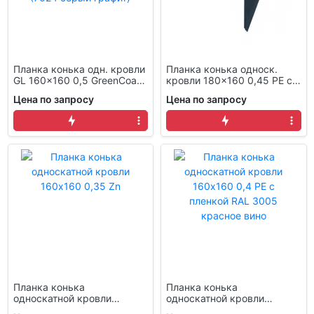
Планка конька одн. кровли
Планка конька односк.
GL 160x160 0,5 GreenCoat
кровли 180x160 0,45 PE с
FAP Pural BT matt RR 23
пленкой RAL 7024 мокрый
Цена по запросу
Цена по запросу
темно-серый (7024 серый
асфальт
графит)
Планка конька
Планка конька
односкатной кровли
односкатной кровли
160x160 0,35 Zn
160x160 0,4 PE с пленкой