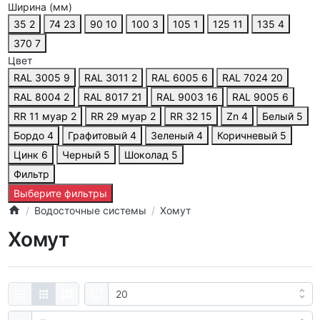
Ширина (мм)
35
2
74
23
90
10
100
3
105
1
125
11
135
4
370
7
Цвет
RAL 3005
9
RAL 3011
2
RAL 6005
6
RAL 7024
20
RAL 8004
2
RAL 8017
21
RAL 9003
16
RAL 9005
6
RR 11 муар
2
RR 29 муар
2
RR 32
15
Zn
4
Белый
5
Бордо
4
Графитовый
4
Зеленый
4
Коричневый
5
Цинк
6
Черный
5
Шоколад
5
Фильтр
Выберите фильтры
Водосточные системы
Хомут
Хомут