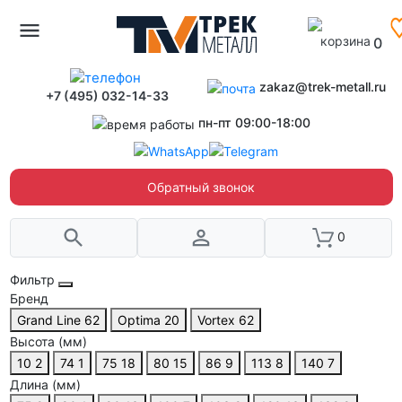
0
zakaz@trek-metall.ru
+7 (495) 032-14-33
пн-пт 09:00-18:00
Обратный звонок
0
Фильтр
Бренд
Grand Line
62
Optima
20
Vortex
62
Высота (мм)
10
2
74
1
75
18
80
15
86
9
113
8
140
7
Длина (мм)