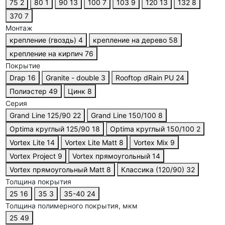
75
2
80
1
90
13
100
7
103
9
120
13
132
8
370
7
Монтаж
крепление (гвоздь)
4
крепление на дерево
58
крепление на кирпич
76
Покрытие
Drap
16
Granite - double
3
Rooftop dRain PU
24
Полиэстер
49
Цинк
8
Серия
Grand Line 125/90
22
Grand Line 150/100
8
Optima круглый 125/90
18
Optima круглый 150/100
2
Vortex Lite
14
Vortex Lite Matt
8
Vortex Mix
9
Vortex Project
9
Vortex прямоугольный
14
Vortex прямоугольный Matt
8
Классика (120/90)
32
Толщина покрытия
25
16
35
3
35-40
24
Толщина полимерного покрытия, мкм
25
49