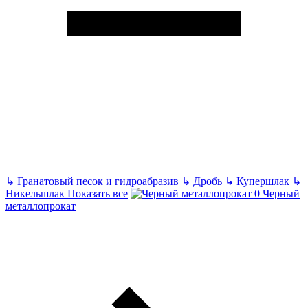
↳
Гранатовый песок и гидроабразив
↳
Дробь
↳
Купершлак
↳
Никельшлак
Показать все
Черный
металлопрокат