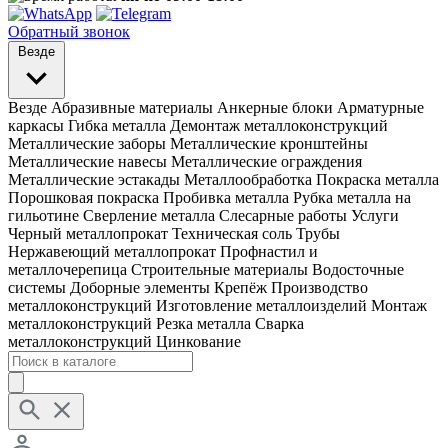
Обратный звонок
Везде
Везде
Абразивные материалы
Анкерные блоки
Арматурные
каркасы
Гибка металла
Демонтаж металлоконструкций
Металлические заборы
Металлические кронштейны
Металлические навесы
Металлические ограждения
Металлические эстакады
Металлообработка
Покраска металла
Порошковая покраска
Пробивка металла
Рубка металла на
гильотине
Сверление металла
Слесарные работы
Услуги
Черный металлопрокат
Техническая соль
Трубы
Нержавеющий металлопрокат
Профнастил и
металлочерепица
Строительные материалы
Водосточные
системы
Доборные элементы
Крепёж
Производство
металлоконструкций
Изготовление металлоизделий
Монтаж
металлоконструкций
Резка металла
Сварка
металлоконструкций
Цинкование