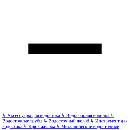
↳
Аксессуары для водостока
↳
Водосборная воронка
↳
Водосточные трубы
↳
Водосточный желоб
↳
Инструмент для
водостока
↳
Крюк желоба
↳
Металлические водосточные