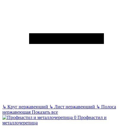
↳
Круг нержавеющий
↳
Лист нержавеющий
↳
Полоса
нержавеющая
Показать все
Профнастил и
металлочерепица