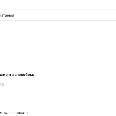
катаный
клиента способом:
д;
металлопроката