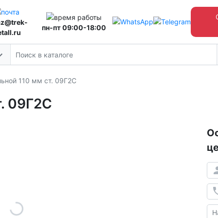
az@trek-
пн-пт 09:00-18:00
tall.ru
льной 110 мм ст. 09Г2С
т. 09Г2С
Ос
це