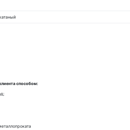
катаный
клиента способом:
д;
металлопроката