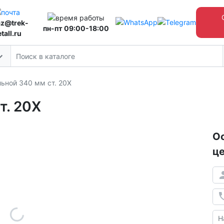
az@trek-
пн-пт 09:00-18:00
tall.ru
льной 340 мм ст. 20Х
т. 20Х
Ос
це