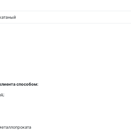
катаный
клиента способом:
д;
металлопроката