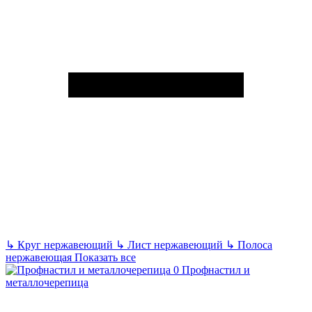
↳
Круг нержавеющий
↳
Лист нержавеющий
↳
Полоса
нержавеющая
Показать все
Профнастил и
металлочерепица