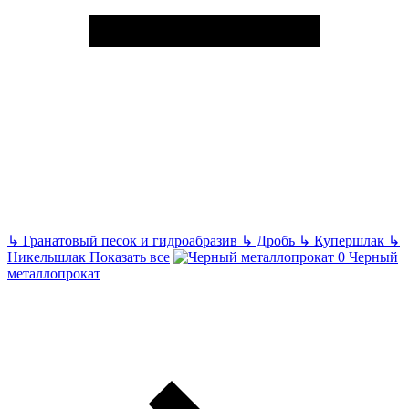
↳
Гранатовый песок и гидроабразив
↳
Дробь
↳
Купершлак
↳
Никельшлак
Показать все
Черный
металлопрокат