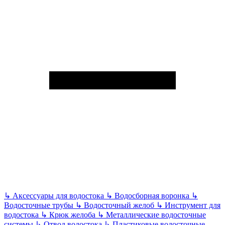
↳
Аксессуары для водостока
↳
Водосборная воронка
↳
Водосточные трубы
↳
Водосточный желоб
↳
Инструмент для
водостока
↳
Крюк желоба
↳
Металлические водосточные
системы
↳
Отвод водостока
↳
Пластиковые водосточные