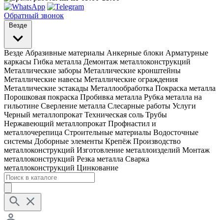
Обратный звонок
Везде
Везде
Абразивные материалы
Анкерные блоки
Арматурные
каркасы
Гибка металла
Демонтаж металлоконструкций
Металлические заборы
Металлические кронштейны
Металлические навесы
Металлические ограждения
Металлические эстакады
Металлообработка
Покраска металла
Порошковая покраска
Пробивка металла
Рубка металла на
гильотине
Сверление металла
Слесарные работы
Услуги
Черный металлопрокат
Техническая соль
Трубы
Нержавеющий металлопрокат
Профнастил и
металлочерепица
Строительные материалы
Водосточные
системы
Доборные элементы
Крепёж
Производство
металлоконструкций
Изготовление металлоизделий
Монтаж
металлоконструкций
Резка металла
Сварка
металлоконструкций
Цинкование