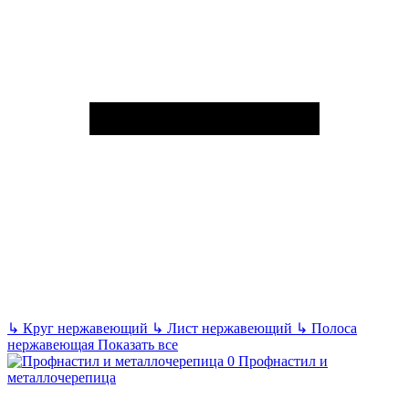
↳
Круг нержавеющий
↳
Лист нержавеющий
↳
Полоса
нержавеющая
Показать все
Профнастил и
металлочерепица