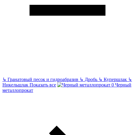
↳
Гранатовый песок и гидроабразив
↳
Дробь
↳
Купершлак
↳
Никельшлак
Показать все
Черный
металлопрокат