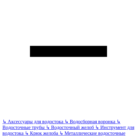
↳
Аксессуары для водостока
↳
Водосборная воронка
↳
Водосточные трубы
↳
Водосточный желоб
↳
Инструмент для
водостока
↳
Крюк желоба
↳
Металлические водосточные