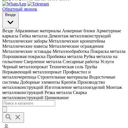
Обратный звонок
Везде
Везде
Абразивные материалы
Анкерные блоки
Арматурные
каркасы
Гибка металла
Демонтаж металлоконструкций
Металлические заборы
Металлические кронштейны
Металлические навесы
Металлические ограждения
Металлические эстакады
Металлообработка
Покраска металла
Порошковая покраска
Пробивка металла
Рубка металла на
гильотине
Сверление металла
Слесарные работы
Услуги
Черный металлопрокат
Техническая соль
Трубы
Нержавеющий металлопрокат
Профнастил и
металлочерепица
Строительные материалы
Водосточные
системы
Доборные элементы
Крепёж
Производство
металлоконструкций
Изготовление металлоизделий
Монтаж
металлоконструкций
Резка металла
Сварка
металлоконструкций
Цинкование