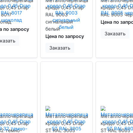
аллочерепица
Металлочерепица
Металлочере
до 0,45 Drap
кредо 0,45 Drap
кредо 0,45 D
 8017
RAL 9003
RAL 9005 че
олад
сигнальный
Цена по запр
белый
а по запросу
Заказать
Цена по запросу
казать
Заказать
аллочерепица
Металлочерепица
Металлочере
до 0,45 Drap
кредо 0,45 Drap
кредо 0,45 D
32 темно-
ST RAL 3005
ST RAL 6005