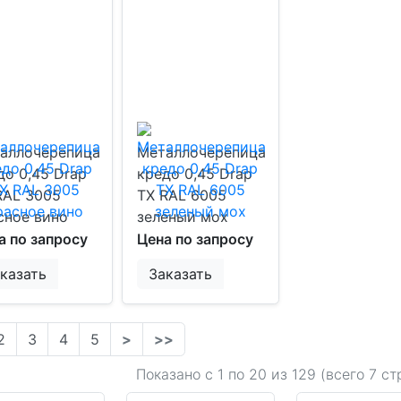
аллочерепица
Металлочерепица
до 0,45 Drap
кредо 0,45 Drap
RAL 3005
TX RAL 6005
сное вино
зеленый мох
а по запросу
Цена по запросу
казать
Заказать
2
3
4
5
>
>>
Показано с 1 по
20
из 129 (всего 7 ст