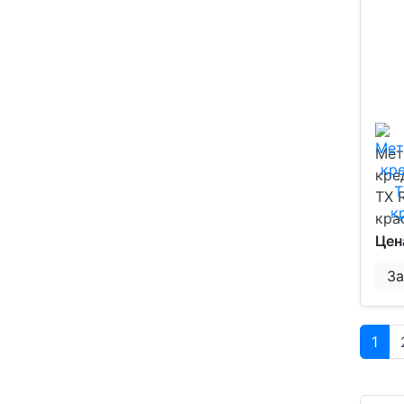
Мет
кре
TX 
кра
Цен
За
1