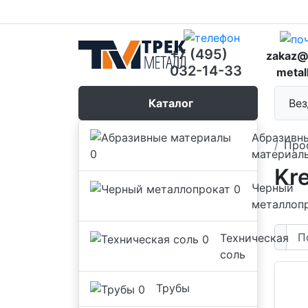
+7 (495)
zakaz@
032-14-33
metal
Каталог
Вез
Абразивн
Про
материал
Kr
Черный
металлоп
Техническая
соль
Трубы