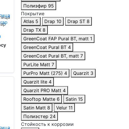
Полиэфир
95
Покрытие
пица
Atlas
5
Drap
10
Drap ST
8
rap
Drap TX
8
GreenCoat FAP Pural BT, matt
1
осу
GreenCoat Pural BT
4
GreenCoat Pural BT, matt
7
PurLite Matt
7
PurPro Matt (275)
4
Quarzit
3
Quarzit lite
4
Quarzit PRO Matt
4
Rooftop Matte
6
Satin
15
Satin Matt
8
Velur
11
Полиэстер
24
Стойкость к коррозии