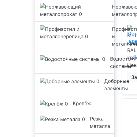
Нержаве
металлоп
Профнаст
Мет
и
кре
металлоч
RAL
кра
Водосточн
Цен
системы
За
Доборные
элементы
Крепёж
Резка
металла