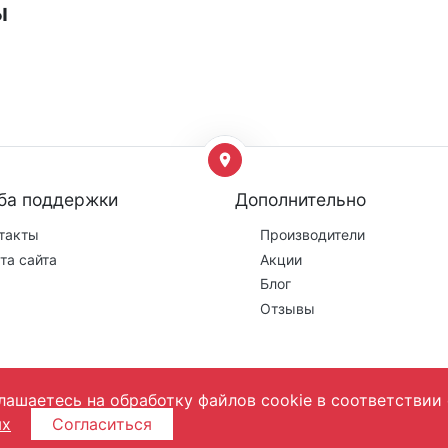
ы
ба поддержки
Дополнительно
такты
Производители
та сайта
Акции
Блог
Отзывы
лашаетесь на обработку файлов cookie в соответствии 
ых
Согласиться
фертой! Цены могут поменяться, они уточняются менеджером на