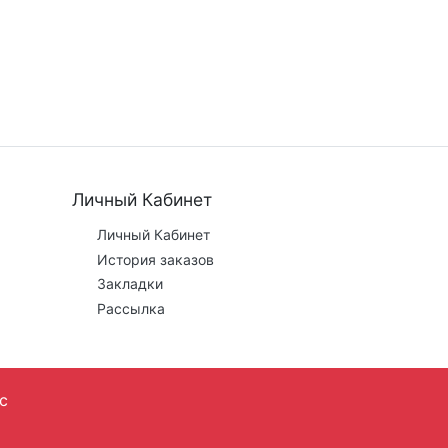
Личный Кабинет
Личный Кабинет
История заказов
Закладки
Рассылка
с
 этапе заказа.
Трек металл © 2023-2024 г.