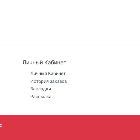
Личный Кабинет
Личный Кабинет
История заказов
Закладки
Рассылка
с
 этапе заказа.
Трек металл © 2023-2024 г.