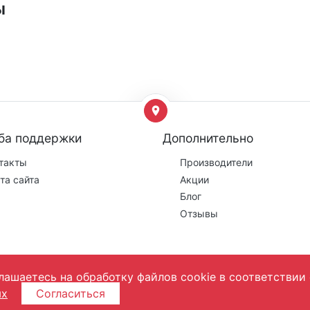
ы
ба поддержки
Дополнительно
такты
Производители
та сайта
Акции
Блог
Отзывы
лашаетесь на обработку файлов cookie в соответствии 
ых
Согласиться
фертой! Цены могут поменяться, они уточняются менеджером на