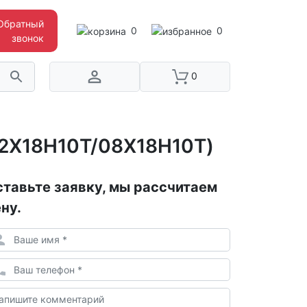
Обратный
0
0
звонок
0
12Х18Н10Т/08Х18Н10Т)
тавьте заявку, мы рассчитаем
ну.