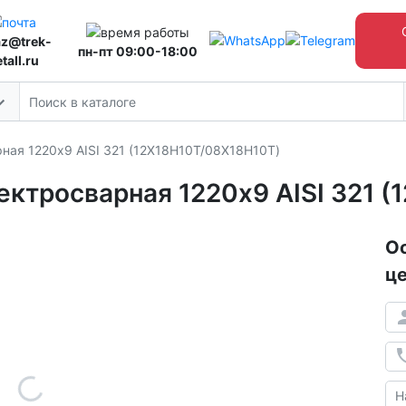
az@trek-
пн-пт 09:00-18:00
tall.ru
ая 1220х9 AISI 321 (12Х18Н10Т/08Х18Н10Т)
ктросварная 1220х9 AISI 321 (
Ос
це