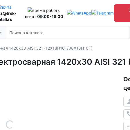
az@trek-
пн-пт 09:00-18:00
tall.ru
ая 1420х30 AISI 321 (12Х18Н10Т/08Х18Н10Т)
ктросварная 1420х30 AISI 321
Ос
це