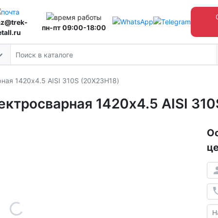
az@trek-
пн-пт 09:00-18:00
tall.ru
ая 1420х4.5 AISI 310S (20Х23Н18)
ктросварная 1420х4.5 AISI 310
Ос
це