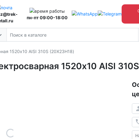
az@trek-
пн-пт 09:00-18:00
tall.ru
ая 1520х10 AISI 310S (20Х23Н18)
ктросварная 1520х10 AISI 310S
Ос
це