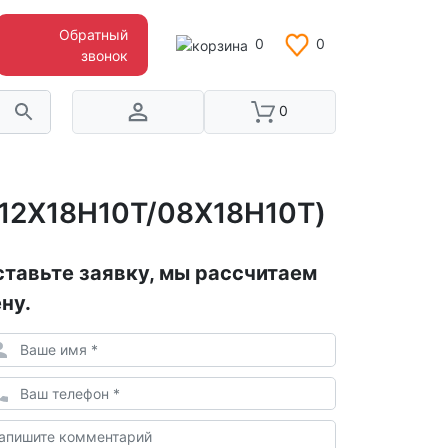
Обратный
0
0
звонок
0
(12Х18Н10Т/08Х18Н10Т)
тавьте заявку, мы рассчитаем
ну.