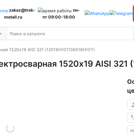
zakaz@trek-
пн-
metall.ru
пт 09:00-18:00
ая 1520х19 AISI 321 (12Х18Н10Т/08Х18Н10Т)
ктросварная 1520х19 AISI 321 
Ос
це