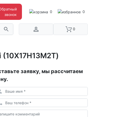
Обратный
0
0
звонок
0
i (10Х17Н13М2Т)
тавьте заявку, мы рассчитаем
ну.