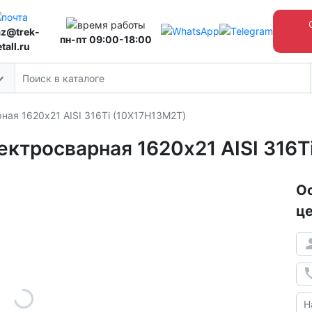
az@trek-
пн-пт 09:00-18:00
tall.ru
ая 1620х21 AISI 316Ti (10Х17Н13М2Т)
ктросварная 1620х21 AISI 316T
Ос
це