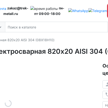
zakaz@trek-
пн-
metall.ru
пт 09:00-18:00
ая 820х20 AISI 304 (08Х18Н10)
ктросварная 820х20 AISI 304 
Ос
це