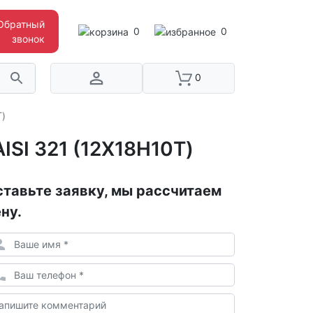
Обратный
0
0
звонок
0
)
SI 321 (12Х18Н10Т)
тавьте заявку, мы рассчитаем
ну.