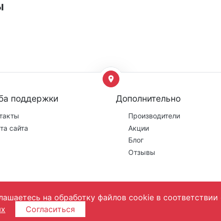
ы
ба поддержки
Дополнительно
такты
Производители
та сайта
Акции
Блог
Отзывы
лашаетесь на обработку файлов cookie в соответствии 
ых
Согласиться
фертой! Цены могут поменяться, они уточняются менеджером на