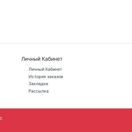
Личный Кабинет
Личный Кабинет
История заказов
Закладки
Рассылка
с
 этапе заказа.
Трек металл © 2023-2024 г.