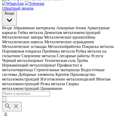
Обратный звонок
Везде
Везде
Абразивные материалы
Анкерные блоки
Арматурные
каркасы
Гибка металла
Демонтаж металлоконструкций
Металлические заборы
Металлические кронштейны
Металлические навесы
Металлические ограждения
Металлические эстакады
Металлообработка
Покраска металла
Порошковая покраска
Пробивка металла
Рубка металла на
гильотине
Сверление металла
Слесарные работы
Услуги
Черный металлопрокат
Техническая соль
Трубы
Нержавеющий металлопрокат
Профнастил и
металлочерепица
Строительные материалы
Водосточные
системы
Доборные элементы
Крепёж
Производство
металлоконструкций
Изготовление металлоизделий
Монтаж
металлоконструкций
Резка металла
Сварка
металлоконструкций
Цинкование