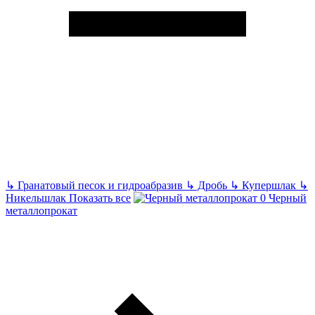
↳
Гранатовый песок и гидроабразив
↳
Дробь
↳
Купершлак
↳
Никельшлак
Показать все
Черный
металлопрокат