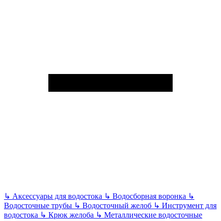
↳
Аксессуары для водостока
↳
Водосборная воронка
↳
Водосточные трубы
↳
Водосточный желоб
↳
Инструмент для
водостока
↳
Крюк желоба
↳
Металлические водосточные