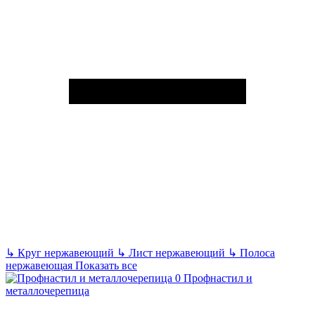
↳
Круг нержавеющий
↳
Лист нержавеющий
↳
Полоса
нержавеющая
Показать все
Профнастил и
металлочерепица