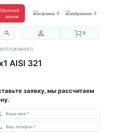
Обратный
0
0
звонок
0
Н10Т/12Х18Н10Т)
 AISI 321
тавьте заявку, мы рассчитаем
ну.