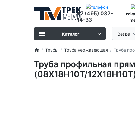
+7 (495) 032-
zak
14-33
me
Каталог
Везде
Трубы
Труба нержавеющая
Труба про
Труба профильная прям
(08Х18Н10Т/12Х18Н10Т