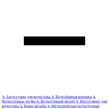
↳
Аксессуары для водостока
↳
Водосборная воронка
↳
Водосточные трубы
↳
Водосточный желоб
↳
Инструмент для
водостока
↳
Крюк желоба
↳
Металлические водосточные