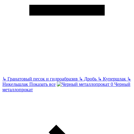
↳
Гранатовый песок и гидроабразив
↳
Дробь
↳
Купершлак
↳
Никельшлак
Показать все
Черный
металлопрокат