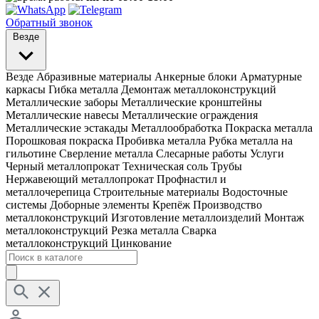
Обратный звонок
Везде
Везде
Абразивные материалы
Анкерные блоки
Арматурные
каркасы
Гибка металла
Демонтаж металлоконструкций
Металлические заборы
Металлические кронштейны
Металлические навесы
Металлические ограждения
Металлические эстакады
Металлообработка
Покраска металла
Порошковая покраска
Пробивка металла
Рубка металла на
гильотине
Сверление металла
Слесарные работы
Услуги
Черный металлопрокат
Техническая соль
Трубы
Нержавеющий металлопрокат
Профнастил и
металлочерепица
Строительные материалы
Водосточные
системы
Доборные элементы
Крепёж
Производство
металлоконструкций
Изготовление металлоизделий
Монтаж
металлоконструкций
Резка металла
Сварка
металлоконструкций
Цинкование