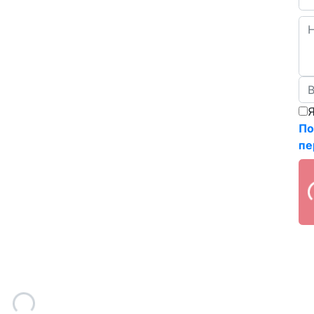
Я
По
пе