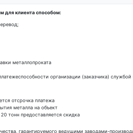
м для клиента способом:
еревод;
тавки металлопроката
платежеспособности организации (заказчика) службой
ется отсрочка платежа
ытия металла на объект
 20 тонн предоставляется скидка
чества, гарантируемого ведущими заводами-произво