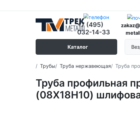
+7 (495)
zakaz@
032-14-33
metal
Каталог
Вез
Трубы
Труба нержавеющая
Труба пр
Труба профильная п
(08Х18Н10) шлифов