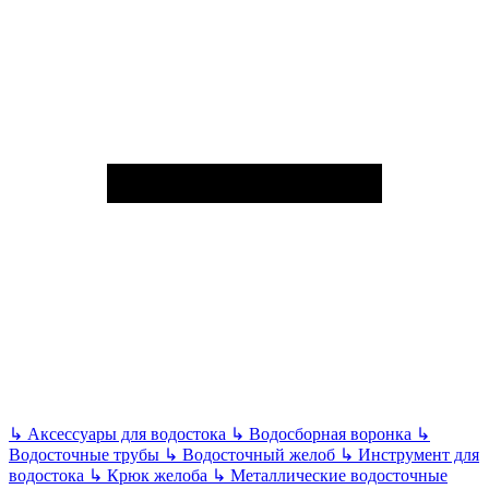
↳
Аксессуары для водостока
↳
Водосборная воронка
↳
Водосточные трубы
↳
Водосточный желоб
↳
Инструмент для
водостока
↳
Крюк желоба
↳
Металлические водосточные