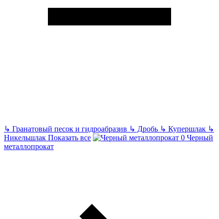
↳
Гранатовый песок и гидроабразив
↳
Дробь
↳
Купершлак
↳
Никельшлак
Показать все
Черный
металлопрокат