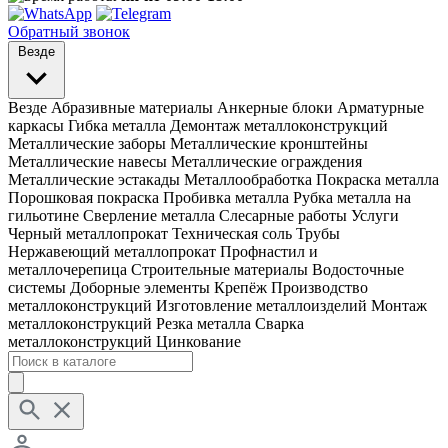
Обратный звонок
Везде
Везде
Абразивные материалы
Анкерные блоки
Арматурные
каркасы
Гибка металла
Демонтаж металлоконструкций
Металлические заборы
Металлические кронштейны
Металлические навесы
Металлические ограждения
Металлические эстакады
Металлообработка
Покраска металла
Порошковая покраска
Пробивка металла
Рубка металла на
гильотине
Сверление металла
Слесарные работы
Услуги
Черный металлопрокат
Техническая соль
Трубы
Нержавеющий металлопрокат
Профнастил и
металлочерепица
Строительные материалы
Водосточные
системы
Доборные элементы
Крепёж
Производство
металлоконструкций
Изготовление металлоизделий
Монтаж
металлоконструкций
Резка металла
Сварка
металлоконструкций
Цинкование