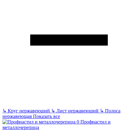
↳
Круг нержавеющий
↳
Лист нержавеющий
↳
Полоса
нержавеющая
Показать все
Профнастил и
металлочерепица