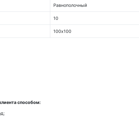
Равнополочный
10
100х100
клиента способом:
д;