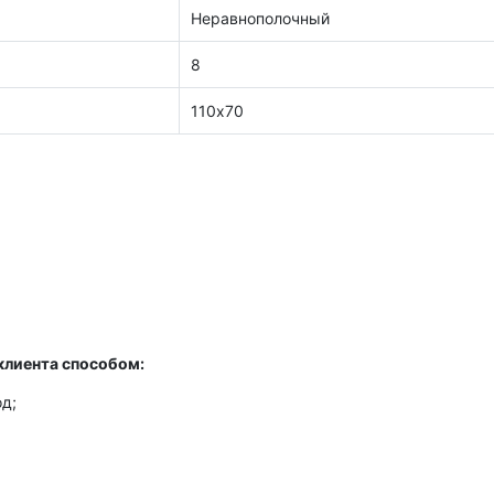
Неравнополочный
8
110х70
клиента способом:
д;