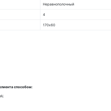
Неравнополочный
4
170х60
клиента способом:
д;