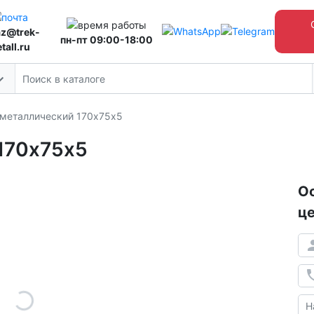
az@trek-
пн-пт 09:00-18:00
tall.ru
 металлический 170х75х5
170х75х5
Ос
це