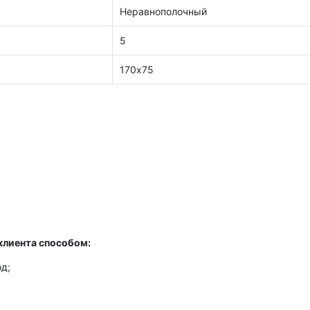
Неравнополочный
5
170х75
клиента способом:
д;