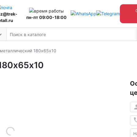
az@trek-
пн-пт 09:00-18:00
tall.ru
 металлический 180х65х10
180х65х10
Ос
це