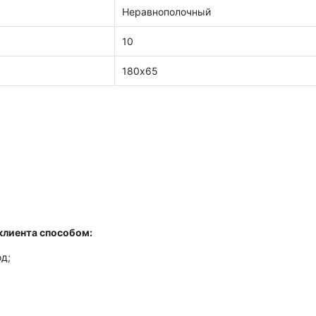
Неравнополочный
10
180х65
клиента способом:
д;