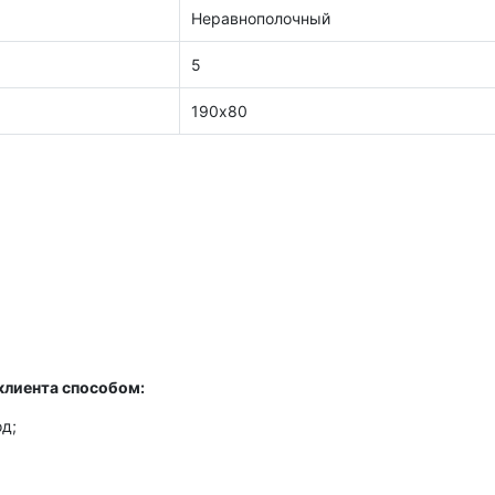
Неравнополочный
5
190х80
клиента способом:
д;