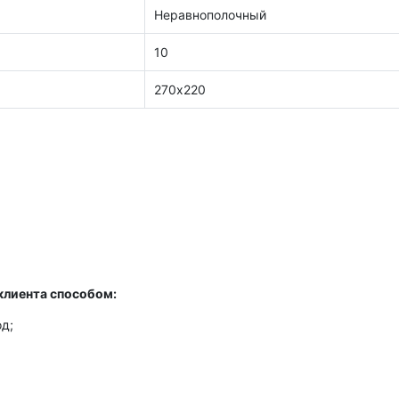
Неравнополочный
10
270х220
клиента способом:
д;