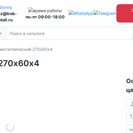
az@trek-
пн-пт 09:00-18:00
tall.ru
 металлический 270х60х4
 270х60х4
Ос
це