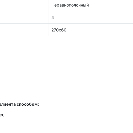
Неравнополочный
4
270х60
клиента способом:
д;